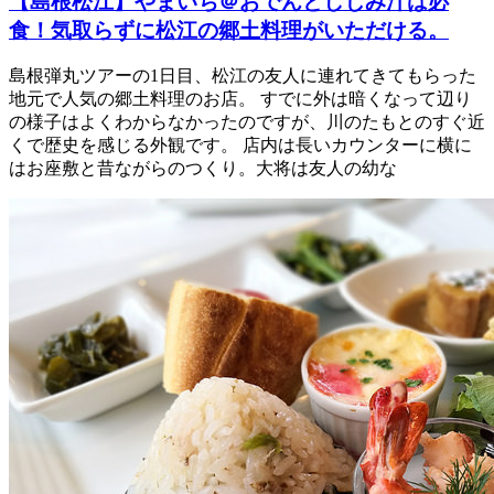
【島根松江】やまいち＠おでんとしじみ汁は必
食！気取らずに松江の郷土料理がいただける。
島根弾丸ツアーの1日目、松江の友人に連れてきてもらった
地元で人気の郷土料理のお店。 すでに外は暗くなって辺り
の様子はよくわからなかったのですが、川のたもとのすぐ近
くで歴史を感じる外観です。 店内は長いカウンターに横に
はお座敷と昔ながらのつくり。大将は友人の幼な