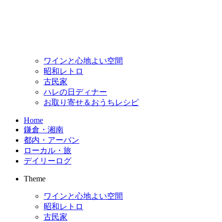
ワインと心地よい空間
昭和レトロ
古民家
ハレの日ディナー
お取り寄せ＆おうちレシピ
Home
鎌倉・湘南
都内・アーバン
ローカル・旅
デイリーログ
Theme
ワインと心地よい空間
昭和レトロ
古民家