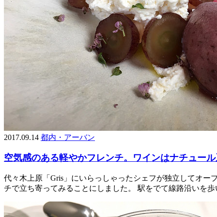
2017.09.14
都内・アーバン
空気感のある軽やかフレンチ。ワインはナチュール系
代々木上原「Gris」にいらっしゃったシェフが独立してオ
チで立ち寄ってみることにしました。 駅をでて線路沿いを歩