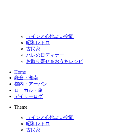
ワインと心地よい空間
昭和レトロ
古民家
ハレの日ディナー
お取り寄せ＆おうちレシピ
Home
鎌倉・湘南
都内・アーバン
ローカル・旅
デイリーログ
Theme
ワインと心地よい空間
昭和レトロ
古民家