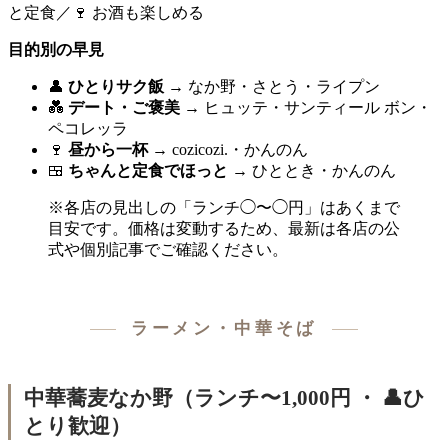
と定食／🍷 お酒も楽しめる
目的別の早見
👤
ひとりサク飯
→ なか野・さとう・ライプン
💑
デート・ご褒美
→ ヒュッテ・サンティール ボン・
ペコレッラ
🍷
昼から一杯
→ cozicozi.・かんのん
🍱
ちゃんと定食でほっと
→ ひととき・かんのん
※各店の見出しの「ランチ◯〜◯円」はあくまで
目安です。価格は変動するため、最新は各店の公
式や個別記事でご確認ください。
ラーメン・中華そば
中華蕎麦なか野（ランチ〜1,000円 ・ 👤ひ
とり歓迎）