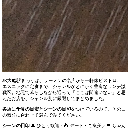
JR大船駅まわりは、ラーメンの名店から一軒家ビストロ、
エスニックに定食まで、ジャンルがとにかく豊富なランチ激
戦区。地元で暮らしながら通って「ここは間違いない」と思
えたお店を、ジャンル別に厳選してまとめました。
各店に
予算の目安
と
シーンの目印
をつけているので、その日
の気分に合わせて選んでみてください。
シーンの目印
👤 ひとり歓迎／💑 デート・ご褒美／🍱 ちゃん