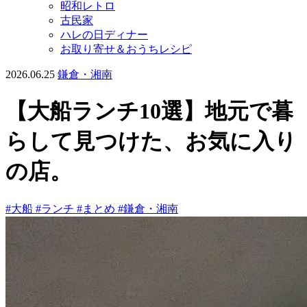
昭和レトロ
古民家
ハレの日ディナー
お取り寄せ＆おうちレシピ
2026.06.25
鎌倉・湘南
【大船ランチ10選】地元で暮
らして見つけた、お気に入り
の店。
#大船
#ランチ
#まとめ
#鎌倉・湘南