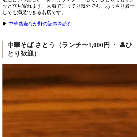
ッと立ち寄れます。大船でこってり気分でも、あっさり煮干
しでも満足できる名店です。
▶
中華蕎麦なか野の記事を読む
中華そば さとう（ランチ〜1,000円 ・ 👤ひ
とり歓迎）