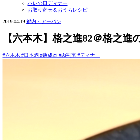
ハレの日ディナー
お取り寄せ＆おうちレシピ
2019.04.19
都内・アーバン
【六本木】格之進82＠格之
#六本木
#日本酒
#熟成肉
#肉割烹
#ディナー