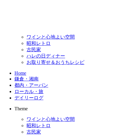
ワインと心地よい空間
昭和レトロ
古民家
ハレの日ディナー
お取り寄せ＆おうちレシピ
Home
鎌倉・湘南
都内・アーバン
ローカル・旅
デイリーログ
Theme
ワインと心地よい空間
昭和レトロ
古民家