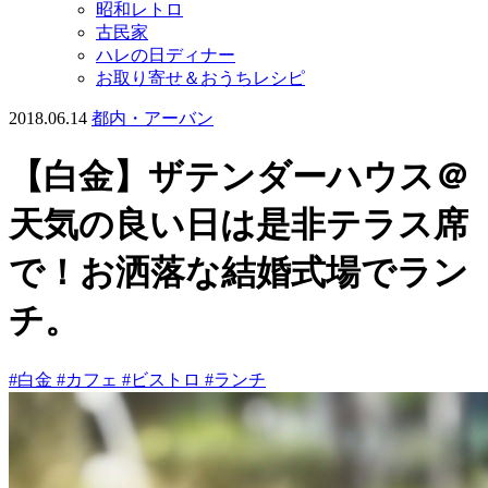
昭和レトロ
古民家
ハレの日ディナー
お取り寄せ＆おうちレシピ
2018.06.14
都内・アーバン
【白金】ザテンダーハウス＠
天気の良い日は是非テラス席
で！お洒落な結婚式場でラン
チ。
#白金
#カフェ
#ビストロ
#ランチ