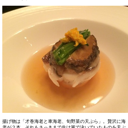
揚げ物は「才巻海老と車海老、旬野菜の天ぷら」。贅沢に海
老が２本、それもさっきまで生け簀で泳いでいたものを天ぷ