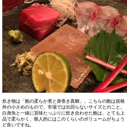
炊き物は「鮑の柔らか煮と身巻き真鯛」。こちらの鮑は規格
外の小さめのもので、市場では出回らないサイズとのこと。
白身魚と一緒に旨味たっぷりに炊き合わせた鮑は、とても上
品で柔らかく、個人的にはこのくらいのボリュームがちょう
ど良いですね。