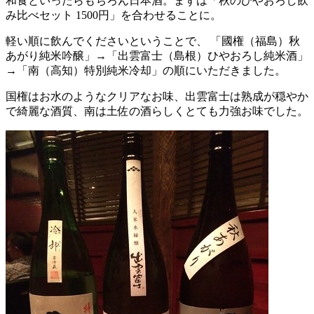
和食といったらもちろん日本酒。まずは「秋のひやおろし飲
み比べセット 1500円」を合わせることに。
軽い順に飲んでくださいということで、 「國権（福島）秋
あがり純米吟醸」→「出雲富士（島根）ひやおろし純米酒」
→「南（高知）特別純米冷却」の順にいただきました。
国権はお水のようなクリアなお味、出雲富士は熟成が穏やか
で綺麗な酒質、南は土佐の酒らしくとても力強お味でした。