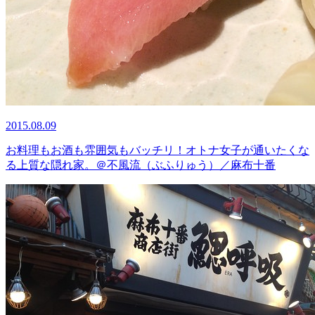
2015.08.09
お料理もお酒も雰囲気もバッチリ！オトナ女子が通いたくな
る上質な隠れ家。＠不風流（ぶふりゅう）／麻布十番