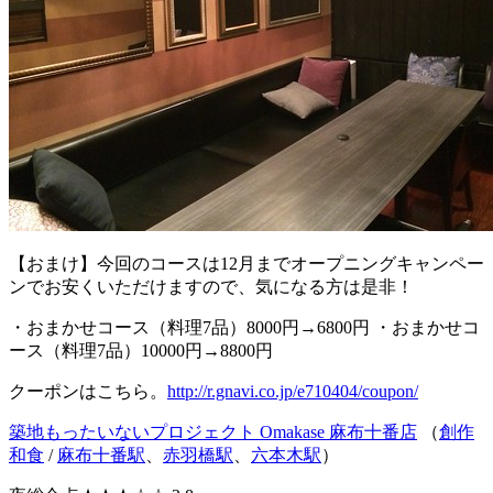
【おまけ】今回のコースは12月までオープニングキャンペー
ンでお安くいただけますので、気になる方は是非！
・おまかせコース（料理7品）8000円→6800円 ・おまかせコ
ース（料理7品）10000円→8800円
クーポンはこちら。
http://r.gnavi.co.jp/e710404/coupon/
築地もったいないプロジェクト Omakase 麻布十番店
（
創作
和食
/
麻布十番駅
、
赤羽橋駅
、
六本木駅
）