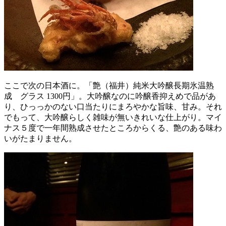
ここで次の日本酒に。「艶（福井）純米大吟醸長期氷温熟
成 グラス 1300円」。大吟醸なのに吟醸香抑えめで品があ
り、ひっっかのない口当たりにまろやかな旨味、甘み。それ
でもって、大吟醸らしく雑味が無いきれいな仕上がり。マイ
ナス５度で一年間熟成させたところからくる、艶のある味わ
いがたまりません。