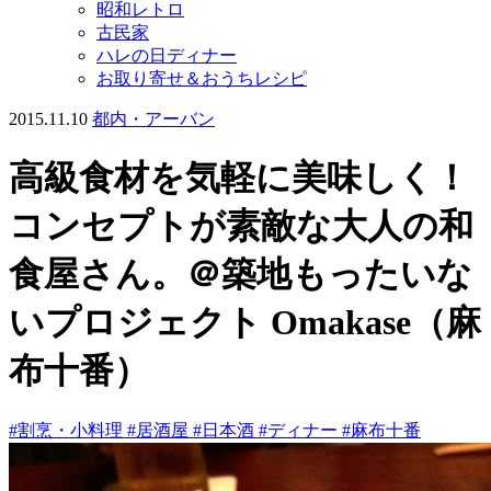
昭和レトロ
古民家
ハレの日ディナー
お取り寄せ＆おうちレシピ
2015.11.10
都内・アーバン
高級食材を気軽に美味しく！
コンセプトが素敵な大人の和
食屋さん。＠築地もったいな
いプロジェクト Omakase（麻
布十番）
#割烹・小料理
#居酒屋
#日本酒
#ディナー
#麻布十番