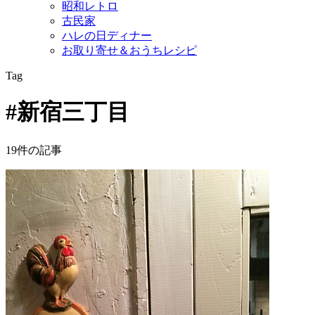
昭和レトロ
古民家
ハレの日ディナー
お取り寄せ＆おうちレシピ
Tag
#新宿三丁目
19件の記事