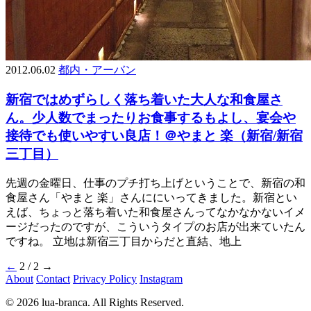
2012.06.02
都内・アーバン
新宿ではめずらしく落ち着いた大人な和食屋さ
ん。少人数でまったりお食事するもよし、宴会や
接待でも使いやすい良店！＠やまと 楽（新宿/新宿
三丁目）
先週の金曜日、仕事のプチ打ち上げということで、新宿の和
食屋さん「やまと 楽」さんににいってきました。新宿とい
えば、ちょっと落ち着いた和食屋さんってなかなかないイメ
ージだったのですが、こういうタイプのお店が出来ていたん
ですね。 立地は新宿三丁目からだと直結、地上
←
2 / 2
→
About
Contact
Privacy Policy
Instagram
© 2026 lua-branca. All Rights Reserved.