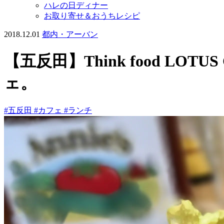
ハレの日ディナー
お取り寄せ＆おうちレシピ
2018.12.01
都内・アーバン
【五反田】Think food 
ェ。
#五反田
#カフェ
#ランチ