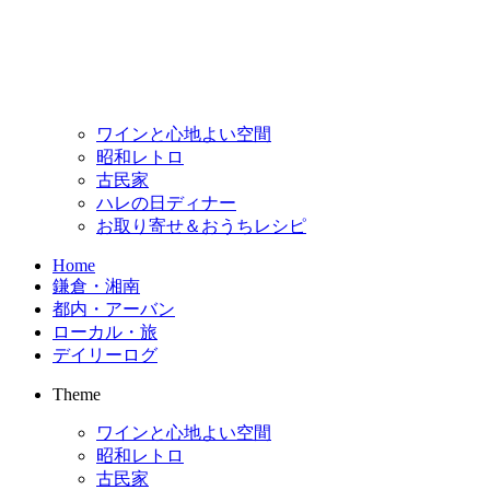
ワインと心地よい空間
昭和レトロ
古民家
ハレの日ディナー
お取り寄せ＆おうちレシピ
Home
鎌倉・湘南
都内・アーバン
ローカル・旅
デイリーログ
Theme
ワインと心地よい空間
昭和レトロ
古民家