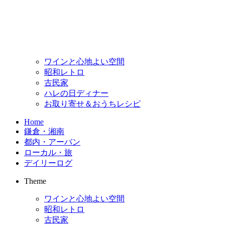
ワインと心地よい空間
昭和レトロ
古民家
ハレの日ディナー
お取り寄せ＆おうちレシピ
Home
鎌倉・湘南
都内・アーバン
ローカル・旅
デイリーログ
Theme
ワインと心地よい空間
昭和レトロ
古民家