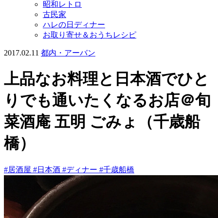
昭和レトロ
古民家
ハレの日ディナー
お取り寄せ＆おうちレシピ
2017.02.11
都内・アーバン
上品なお料理と日本酒でひと
りでも通いたくなるお店＠旬
菜酒庵 五明 ごみょ（千歳船
橋）
#居酒屋
#日本酒
#ディナー
#千歳船橋