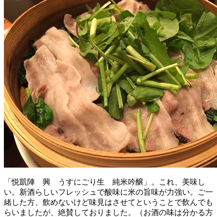
「悦凱陣 興 うすにごり生 純米吟醸」。これ、美味し
い。新酒らしいフレッシュで酸味に米の旨味が力強い。ご一
緒した方、飲めないけど味見はさせてということで飲んでも
らいましたが、絶賛しておりました。（お酒の味は分かる方