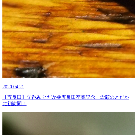
2020.04.21
【五反田】立呑み とだか＠五反田卒業記念、念願のとだか
に初訪問！