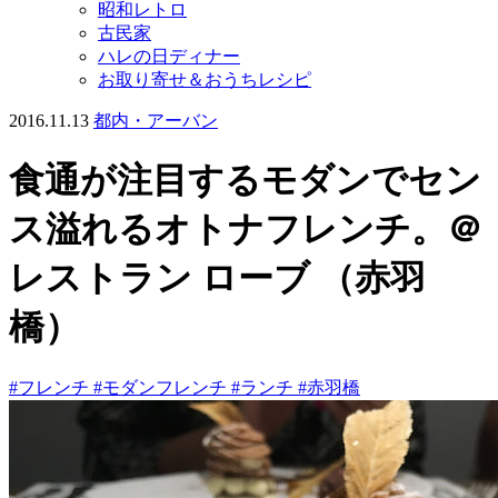
昭和レトロ
古民家
ハレの日ディナー
お取り寄せ＆おうちレシピ
2016.11.13
都内・アーバン
食通が注目するモダンでセン
ス溢れるオトナフレンチ。＠
レストラン ローブ （赤羽
橋）
#フレンチ
#モダンフレンチ
#ランチ
#赤羽橋