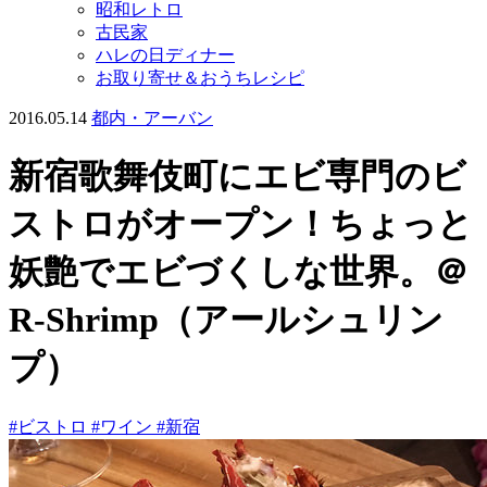
昭和レトロ
古民家
ハレの日ディナー
お取り寄せ＆おうちレシピ
2016.05.14
都内・アーバン
新宿歌舞伎町にエビ専門のビ
ストロがオープン！ちょっと
妖艶でエビづくしな世界。＠
R-Shrimp（アールシュリン
プ）
#ビストロ
#ワイン
#新宿