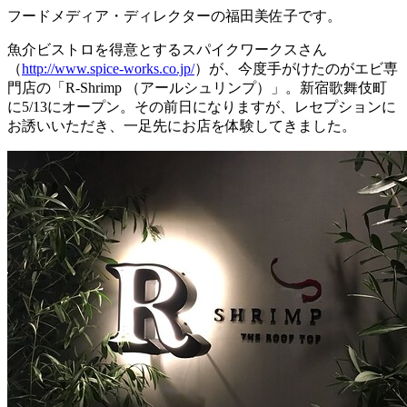
フードメディア・ディレクターの福田美佐子です。
魚介ビストロを得意とするスパイクワークスさん
（
http://www.spice-works.co.jp/
）が、今度手がけたのがエビ専
門店の「R-Shrimp （アールシュリンプ）」。新宿歌舞伎町
に5/13にオープン。その前日になりますが、レセプションに
お誘いいただき、一足先にお店を体験してきました。