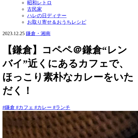
昭和レトロ
古民家
ハレの日ディナー
お取り寄せ＆おうちレシピ
2023.12.25
鎌倉・湘南
【鎌倉】コペペ＠鎌倉“レン
バイ”近くにあるカフェで、
ほっこり素朴なカレーをいた
だく！
#鎌倉
#カフェ
#カレー
#ランチ