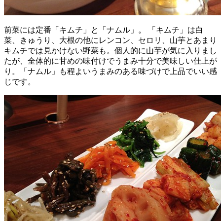
前菜には定番「キムチ」と「ナムル」。 「キムチ」は白
菜、きゅうり、大根の他にレンコン、セロリ、山芋とあまり
キムチでは見かけない野菜も。個人的に山芋が気に入りまし
たが、全体的に甘めの味付けでうまみ十分で美味しい仕上が
り。「ナムル」も程よいうまみのある味づけで上品でいい感
じです。