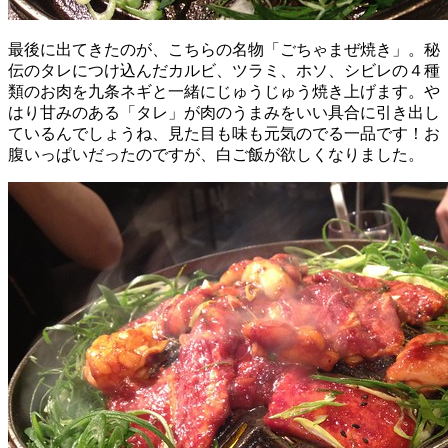
最後に出てきたのが、こちらの名物「ごちゃまぜ焼き」。秘
伝のタレにつけ込んだカルビ、ツラミ、ホソ、シビレの４種
類のお肉を九条ネギと一緒にじゅうじゅう焼き上げます。や
はり甘みのある「タレ」が肉のうまみをいい具合に引き出し
ているんでしょうね、見た目も味も元気のでる一品です！お
腹いっぱいだったのですが、白ご飯が欲しくなりました。