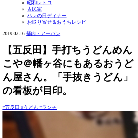
昭和レトロ
古民家
ハレの日ディナー
お取り寄せ＆おうちレシピ
2019.02.16
都内・アーバン
【五反田】手打ちうどんめん
こや＠幡ヶ谷にもあるおうど
ん屋さん。「手抜きうどん」
の看板が目印。
#五反田
#うどん
#ランチ