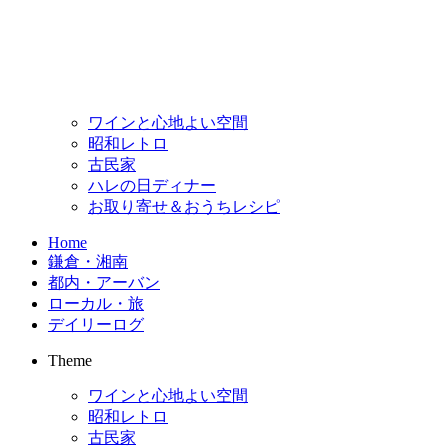
ワインと心地よい空間
昭和レトロ
古民家
ハレの日ディナー
お取り寄せ＆おうちレシピ
Home
鎌倉・湘南
都内・アーバン
ローカル・旅
デイリーログ
Theme
ワインと心地よい空間
昭和レトロ
古民家