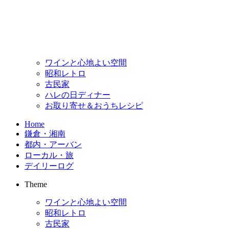
ワインと心地よい空間
昭和レトロ
古民家
ハレの日ディナー
お取り寄せ＆おうちレシピ
Home
鎌倉・湘南
都内・アーバン
ローカル・旅
デイリーログ
Theme
ワインと心地よい空間
昭和レトロ
古民家