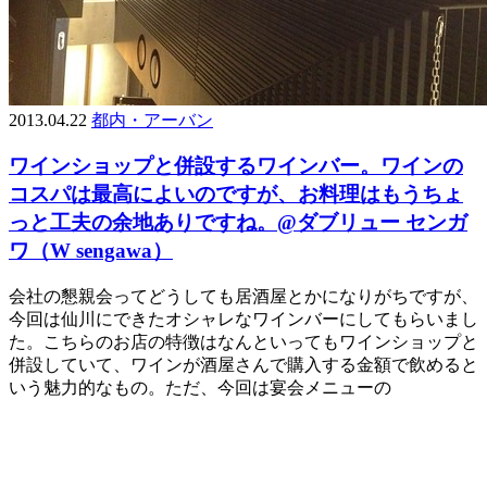
2013.04.22
都内・アーバン
ワインショップと併設するワインバー。ワインの
コスパは最高によいのですが、お料理はもうちょ
っと工夫の余地ありですね。@ダブリュー センガ
ワ（W sengawa）
会社の懇親会ってどうしても居酒屋とかになりがちですが、
今回は仙川にできたオシャレなワインバーにしてもらいまし
た。こちらのお店の特徴はなんといってもワインショップと
併設していて、ワインが酒屋さんで購入する金額で飲めると
いう魅力的なもの。ただ、今回は宴会メニューの