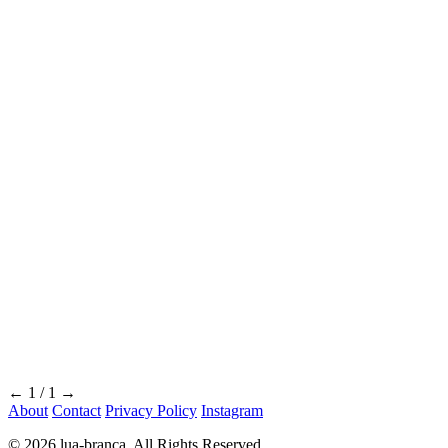
←
1 / 1
→
About
Contact
Privacy Policy
Instagram
© 2026 lua-branca. All Rights Reserved.