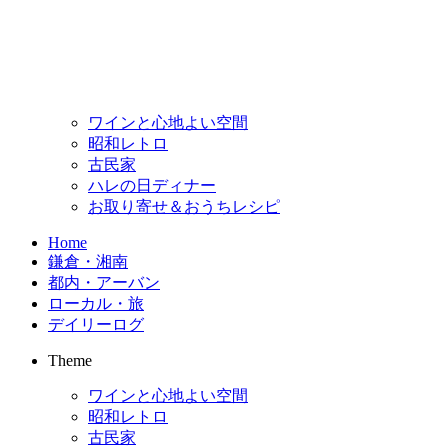
ワインと心地よい空間
昭和レトロ
古民家
ハレの日ディナー
お取り寄せ＆おうちレシピ
Home
鎌倉・湘南
都内・アーバン
ローカル・旅
デイリーログ
Theme
ワインと心地よい空間
昭和レトロ
古民家