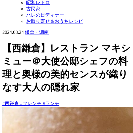
昭和レトロ
古民家
ハレの日ディナー
お取り寄せ＆おうちレシピ
2024.08.24
鎌倉・湘南
【西鎌倉】レストラン マキシ
ミュー＠大使公邸シェフの料
理と奥様の美的センスが織り
なす大人の隠れ家
#西鎌倉
#フレンチ
#ランチ