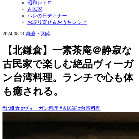
昭和レトロ
古民家
ハレの日ディナー
お取り寄せ＆おうちレシピ
2024.08.11
鎌倉・湘南
【北鎌倉】一素茶庵＠静寂な
古民家で楽しむ絶品ヴィーガ
ン台湾料理。ランチで心も体
も癒される。
#北鎌倉
#ヴィーガン料理
#古民家
#台湾料理