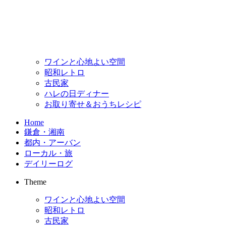
ワインと心地よい空間
昭和レトロ
古民家
ハレの日ディナー
お取り寄せ＆おうちレシピ
Home
鎌倉・湘南
都内・アーバン
ローカル・旅
デイリーログ
Theme
ワインと心地よい空間
昭和レトロ
古民家