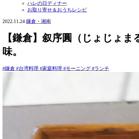
ハレの日ディナー
お取り寄せ＆おうちレシピ
2022.11.24
鎌倉・湘南
【鎌倉】叙序圓（じょじょま
味。
#鎌倉
#台湾料理
#家庭料理
#モーニング
#ランチ