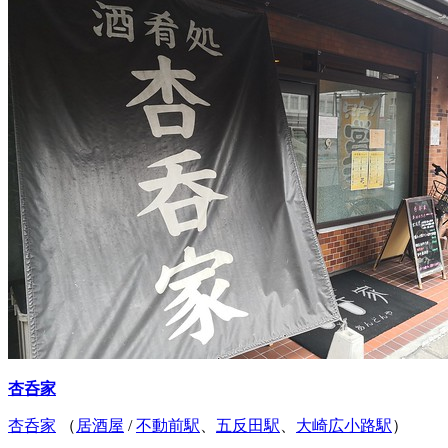
杏呑家
杏呑家
（
居酒屋
/
不動前駅
、
五反田駅
、
大崎広小路駅
）