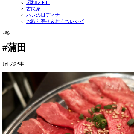
昭和レトロ
古民家
ハレの日ディナー
お取り寄せ＆おうちレシピ
Tag
#蒲田
1件の記事