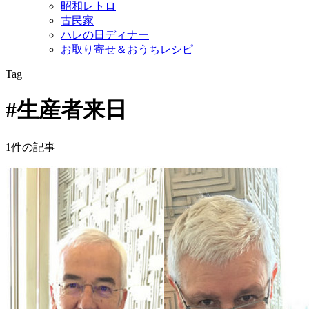
昭和レトロ
古民家
ハレの日ディナー
お取り寄せ＆おうちレシピ
Tag
#生産者来日
1件の記事