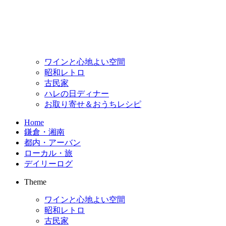
ワインと心地よい空間
昭和レトロ
古民家
ハレの日ディナー
お取り寄せ＆おうちレシピ
Home
鎌倉・湘南
都内・アーバン
ローカル・旅
デイリーログ
Theme
ワインと心地よい空間
昭和レトロ
古民家