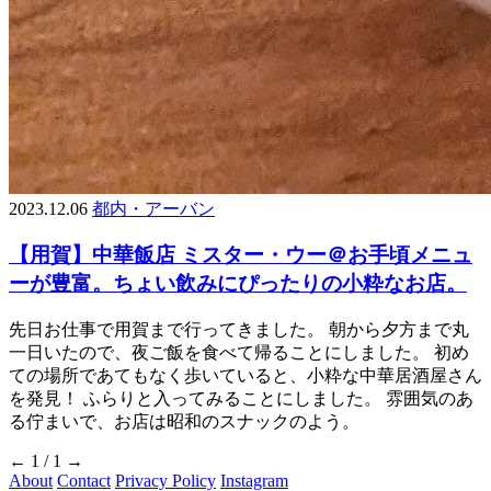
2023.12.06
都内・アーバン
【用賀】中華飯店 ミスター・ウー＠お手頃メニュ
ーが豊富。ちょい飲みにぴったりの小粋なお店。
先日お仕事で用賀まで行ってきました。 朝から夕方まで丸
一日いたので、夜ご飯を食べて帰ることにしました。 初め
ての場所であてもなく歩いていると、小粋な中華居酒屋さん
を発見！ ふらりと入ってみることにしました。 雰囲気のあ
る佇まいで、お店は昭和のスナックのよう。
←
1 / 1
→
About
Contact
Privacy Policy
Instagram