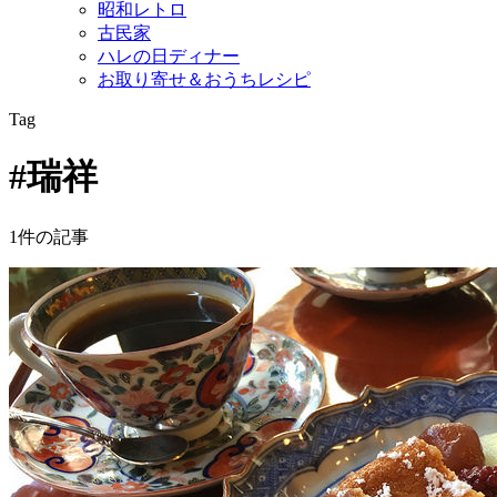
昭和レトロ
古民家
ハレの日ディナー
お取り寄せ＆おうちレシピ
Tag
#瑞祥
1件の記事