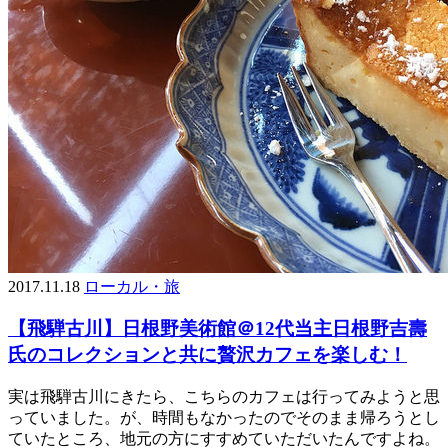
2017.11.18
ローカル・旅
【飛騨古川】日根野美術館＠12代当主日根野吉壽
氏のコレクションと共に贅沢カフェを楽しむ！
実は飛騨古川にきたら、こちらのカフェは行ってみようと思
っていました。が、時間もなかったのでそのまま帰ろうとし
ていたところ、地元の方にすすめていただいたんですよね。