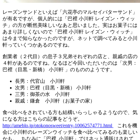
レーズンサンドといえば「六花亭のマルセイバターサンド」
が有名ですが、個人的には「巴裡 小川軒 レイズン・ウィッ
チ」の方が断然美味しいなあと思いました。実はお菓子には
あまり詳しくないので「巴裡 小川軒 レイズン・ウィッチ」
は今まで知らなかったのですが、ネットで調べてみると小川
軒っていくつかあるのですね。
創業者（２代目）の息子３兄弟それぞれの店と、親戚の店の
４軒があるのですね。なるほど今回いただいたのは「次男：
巴裡（目黒・新橋） 小川軒 」のもののようです。
長男：代官山 小川軒
次男：巴裡（目黒・新橋） 小川軒
三男：御茶の水 小川軒
親戚：鎌倉 小川軒（お菓子の家）
食べ比べをされている方も結構いらっしゃるようなので、気
になる方はこちらの記事をどうぞ。
http://ameblo.jp/otokonosweet/entry-10062574771.html
これを機
会に小川軒のレーズンウイッチを食べ比べてみるのも楽しい
かも。 ちなみに「巴裡 小川軒」ではネット通販はされて