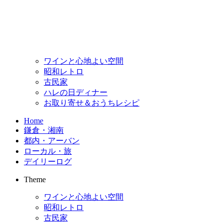
ワインと心地よい空間
昭和レトロ
古民家
ハレの日ディナー
お取り寄せ＆おうちレシピ
Home
鎌倉・湘南
都内・アーバン
ローカル・旅
デイリーログ
Theme
ワインと心地よい空間
昭和レトロ
古民家