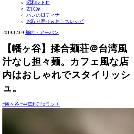
昭和レトロ
古民家
ハレの日ディナー
お取り寄せ＆おうちレシピ
2019.12.09
都内・アーバン
【幡ヶ谷】揉合麺荘＠台湾風
汁なし担々麺。カフェ風な店
内はおしゃれでスタイリッシ
ュ。
#幡ヶ谷
#中華料理
#ランチ