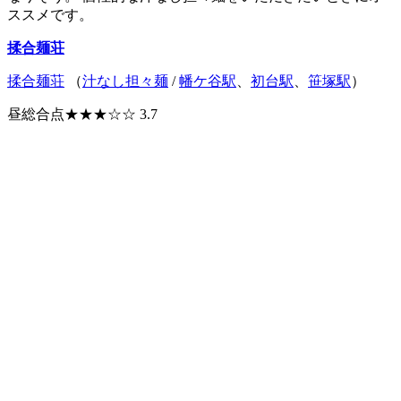
ススメです。
揉合麺荘
揉合麺荘
（
汁なし担々麺
/
幡ケ谷駅
、
初台駅
、
笹塚駅
）
昼総合点★★★☆☆ 3.7