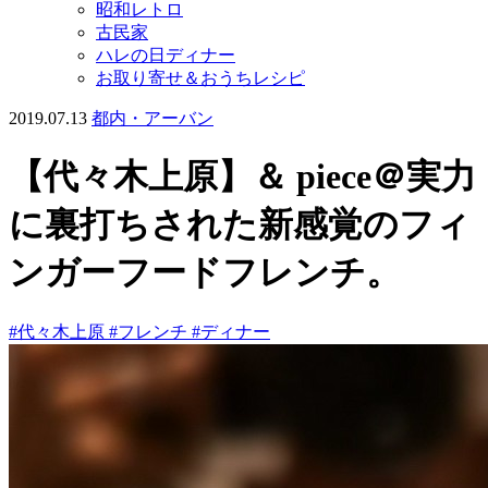
昭和レトロ
古民家
ハレの日ディナー
お取り寄せ＆おうちレシピ
2019.07.13
都内・アーバン
【代々木上原】＆ piece＠実力
に裏打ちされた新感覚のフィ
ンガーフードフレンチ。
#代々木上原
#フレンチ
#ディナー