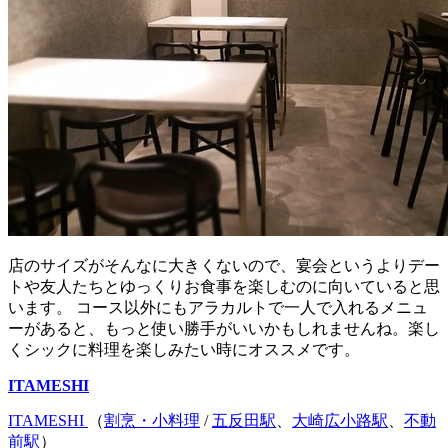
店のサイズがそんなに大きくないので、宴会というよりデー
トや友人たちとゆっくりお食事を楽しむのに向いていると思
います。 コース以外にもアラカルトで一人で入れるメニュ
ーがあると、もっと使い勝手がいいかもしれませんね。楽し
くシックに料理を楽しみたい時にオススメです。
ITAMESHI
ITAMESHI
（
割烹・小料理
/
五反田駅
、
大崎広小路駅
、
不動
前駅
）