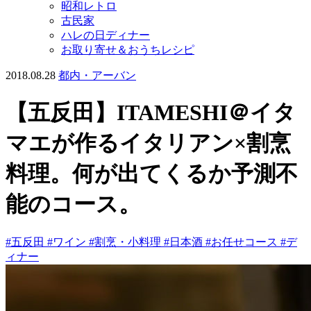
昭和レトロ
古民家
ハレの日ディナー
お取り寄せ＆おうちレシピ
2018.08.28
都内・アーバン
【五反田】ITAMESHI＠イタ
マエが作るイタリアン×割烹
料理。何が出てくるか予測不
能のコース。
#五反田
#ワイン
#割烹・小料理
#日本酒
#お任せコース
#デ
ィナー