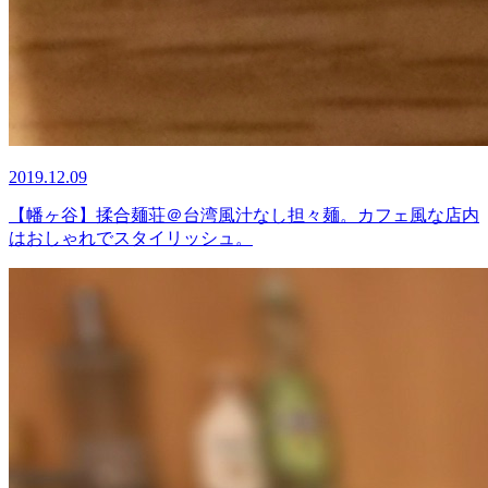
2019.12.09
【幡ヶ谷】揉合麺荘＠台湾風汁なし担々麺。カフェ風な店内
はおしゃれでスタイリッシュ。