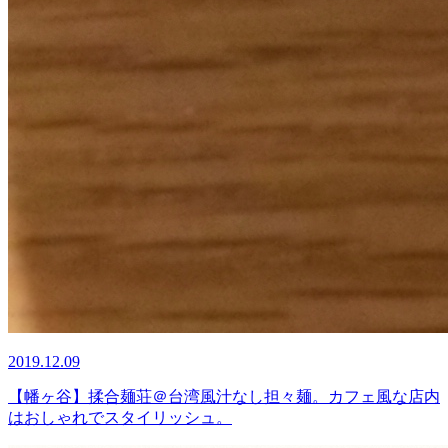
2019.12.09
【幡ヶ谷】揉合麺荘＠台湾風汁なし担々麺。カフェ風な店内
はおしゃれでスタイリッシュ。