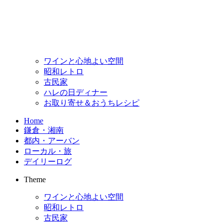
ワインと心地よい空間
昭和レトロ
古民家
ハレの日ディナー
お取り寄せ＆おうちレシピ
Home
鎌倉・湘南
都内・アーバン
ローカル・旅
デイリーログ
Theme
ワインと心地よい空間
昭和レトロ
古民家