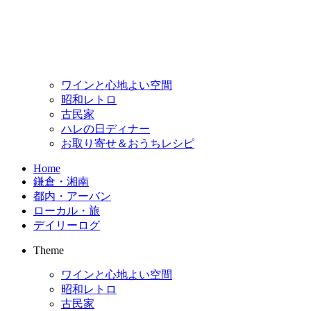
ワインと心地よい空間
昭和レトロ
古民家
ハレの日ディナー
お取り寄せ＆おうちレシピ
Home
鎌倉・湘南
都内・アーバン
ローカル・旅
デイリーログ
Theme
ワインと心地よい空間
昭和レトロ
古民家