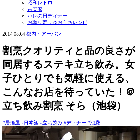
昭和レトロ
古民家
ハレの日ディナー
お取り寄せ＆おうちレシピ
2014.08.04
都内・アーバン
割烹クオリティと品の良さが
同居するステキ立ち飲み。女
子ひとりでも気軽に使える、
こんなお店を待っていた！＠
立ち飲み割烹 そら（池袋）
#居酒屋
#日本酒
#立ち飲み
#ディナー
#池袋